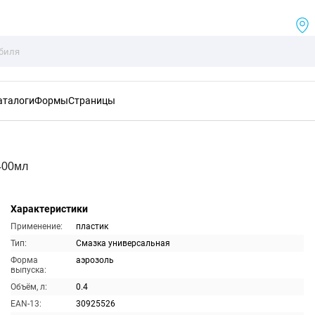
аталоги
Формы
Страницы
400мл
Характеристики
Применение:
пластик
Тип:
Смазка универсальная
Форма
аэрозоль
выпуска:
Объём, л:
0.4
EAN-13:
30925526