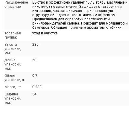
Расширенное
Быстро и эффективно удаляет пыль, грязь, масляные и
описание:
никотиновые загрязнения. Защищает от старения и
выгорания, восстанавливает первоначальную
структуру, обладает антистатическим эффектом.
Предназначен для обработки пластиковых и
виниловых деталей салона. Подходит для молдингов и
бамперов. Обладает приятным ароматом клубники.
Товарная
уход и очистка
группа:
Высота
235
упаковки,
мм:
Длина
50
упаковки,
мм:
Объем
0.7
упаковки, л:
Масса, кг:
0.238
Ширина
54
упаковки,
мм: