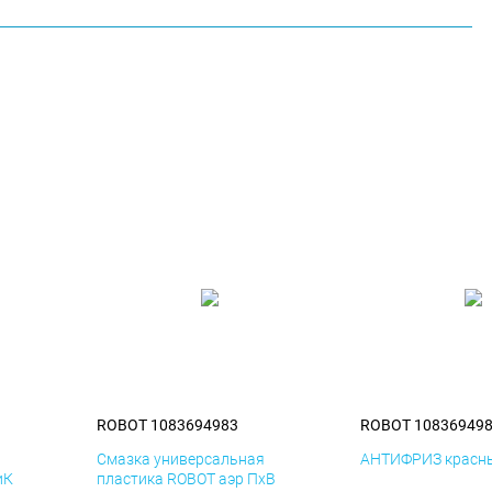
ROBOT 1083694983
ROBOT 10836949
я
Смазка универсальная
АНТИФРИЗ красны
иК
пластика ROBOT аэр ПхВ