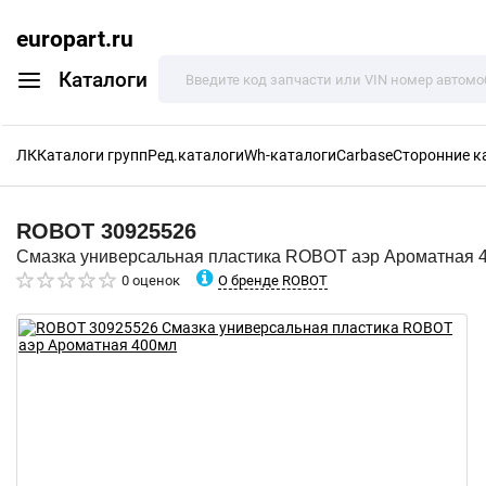
europart.ru
Каталоги
ЛК
Каталоги групп
Ред.каталоги
Wh-каталоги
Carbase
Сторонние к
ROBOT
30925526
Смазка универсальная пластика ROBOT аэр Ароматная 
О бренде ROBOT
0 оценок