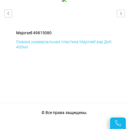
Majorsell 49815080
Maj
 БмД
Смазка универсальная пластика Majorsell аэр ДиК
Сма
400мл
40
© Все права защищены.