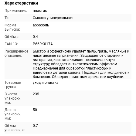
Характеристики
Применение:
пластик
Тип:
Смазка универсальная
Форма
аэрозоль
выпуска:
Объём, л:
0.4
EAN-13:
P66RK017A
Расширенное
Быстро и эффективно удаляет пыль, грязь, масляные и
описание:
никотиновые загрязнения. Защищает от старения и
выгорания, восстанавливает первоначальную
структуру, обладает антистатическим эффектом.
Предназначен для обработки пластиковых и
виниловых деталей салона. Подходит для молдингов и
бамперов. Обладает приятным ароматом клубники.
Товарная
уход и очистка
группа:
Высота
235
упаковки,
мм:
Длина
50
упаковки,
мм:
Объем
0.7
упаковки, л: