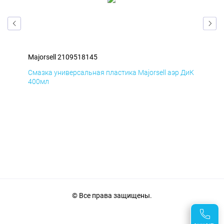
Majorsell 2109518145
Maj
 БмД
Смазка универсальная пластика Majorsell аэр ДиК
Сма
400мл
40
© Все права защищены.