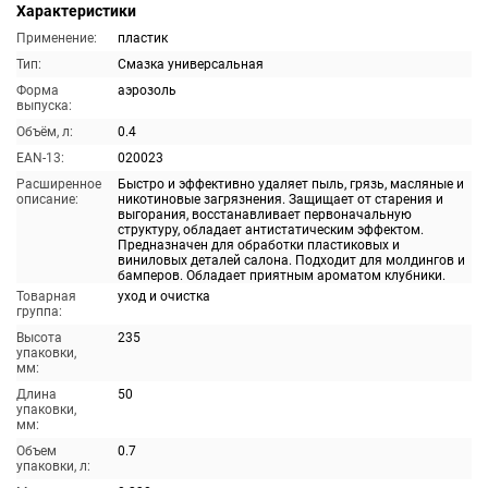
Характеристики
Применение:
пластик
Тип:
Смазка универсальная
Форма
аэрозоль
выпуска:
Объём, л:
0.4
EAN-13:
020023
Расширенное
Быстро и эффективно удаляет пыль, грязь, масляные и
описание:
никотиновые загрязнения. Защищает от старения и
выгорания, восстанавливает первоначальную
структуру, обладает антистатическим эффектом.
Предназначен для обработки пластиковых и
виниловых деталей салона. Подходит для молдингов и
бамперов. Обладает приятным ароматом клубники.
Товарная
уход и очистка
группа:
Высота
235
упаковки,
мм:
Длина
50
упаковки,
мм:
Объем
0.7
упаковки, л: