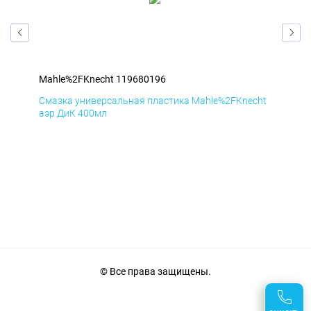
Mahle%2FKnecht 119680196
Mah
cht
Смазка универсальная пластика Mahle%2FKnecht
Сма
аэр ДиК 400мл
аэр
© Все права защищены.