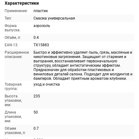
Характеристики
Применение:
пластик
Тип:
Смазка универсальная
Форма
аэрозоль
выпуска:
Объём, л:
0.4
EAN-13:
TX15883
Расширенное
Быстро и эффективно удаляет пыль, грязь, масляные и
описание:
никотиновые загрязнения. Защищает от старения и
выгорания, восстанавливает первоначальную
структуру, обладает антистатическим эффектом.
Предназначен для обработки пластиковых и
виниловых деталей салона. Подходит для молдингов и
бамперов. Обладает приятным ароматом клубники.
Товарная
уход и очистка
группа:
Высота
235
упаковки,
мм:
Длина
50
упаковки,
мм:
Объем
0.7
упаковки, л: