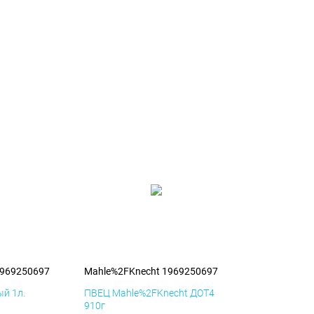
1969250697
Mahle%2FKnecht 1969250697
й 1л.
ПВЕЦ Mahle%2FKnecht ДОТ4
910г