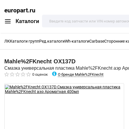
europart.ru
Каталоги
ЛК
Каталоги групп
Ред.каталоги
Wh-каталоги
Carbase
Сторонние к
Mahle%2FKnecht
OX137D
Смазка универсальная пластика Mahle%2FKnecht аэр Ар
О бренде Mahle%2FKnecht
0 оценок