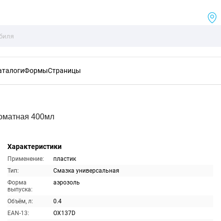
аталоги
Формы
Страницы
оматная 400мл
Характеристики
Применение:
пластик
Тип:
Смазка универсальная
Форма
аэрозоль
выпуска:
Объём, л:
0.4
EAN-13:
OX137D