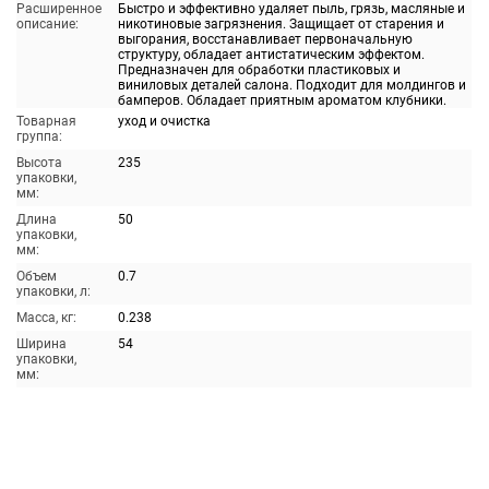
Расширенное
Быстро и эффективно удаляет пыль, грязь, масляные и
описание:
никотиновые загрязнения. Защищает от старения и
выгорания, восстанавливает первоначальную
структуру, обладает антистатическим эффектом.
Предназначен для обработки пластиковых и
виниловых деталей салона. Подходит для молдингов и
бамперов. Обладает приятным ароматом клубники.
Товарная
уход и очистка
группа:
Высота
235
упаковки,
мм:
Длина
50
упаковки,
мм:
Объем
0.7
упаковки, л:
Масса, кг:
0.238
Ширина
54
упаковки,
мм: