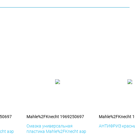
250697
Mahle%2FKnecht 1969250697
Mahle%2FKnecht 
я
Смазка универсальная
АНТИФРИЗ красны
cht аэр
пластика Mahle%2FKnecht аэр