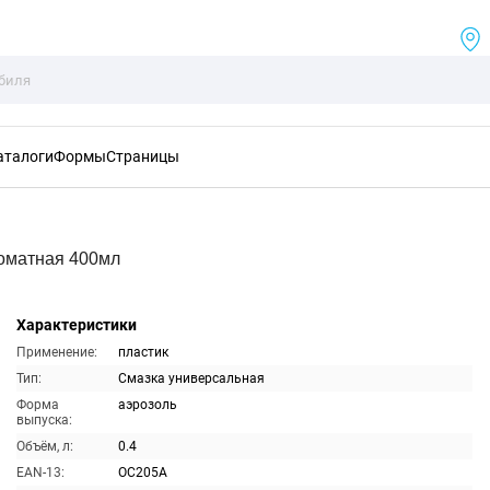
аталоги
Формы
Страницы
оматная 400мл
Характеристики
Применение:
пластик
Тип:
Смазка универсальная
Форма
аэрозоль
выпуска:
Объём, л:
0.4
EAN-13:
OC205A