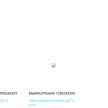
1550243205
Mahle%2FKnecht 1550243205
й 1л.
ПВЕЦ Mahle%2FKnecht ДОТ4
910г