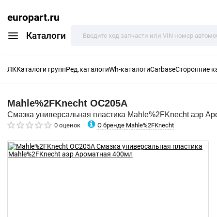
europart.ru
Каталоги
ЛК
Каталоги групп
Ред.каталоги
Wh-каталоги
Carbase
Сторонние к
Mahle%2FKnecht
OC205A
Смазка универсальная пластика Mahle%2FKnecht аэр Ар
О бренде Mahle%2FKnecht
0 оценок