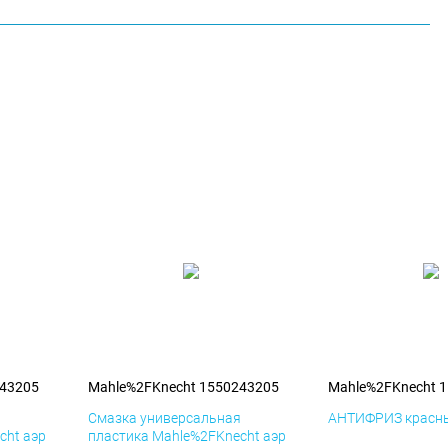
243205
Mahle%2FKnecht 1550243205
Mahle%2FKnecht 
я
Смазка универсальная
АНТИФРИЗ красны
cht аэр
пластика Mahle%2FKnecht аэр