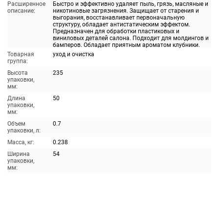
Расширенное
Быстро и эффективно удаляет пыль, грязь, масляные и
описание:
никотиновые загрязнения. Защищает от старения и
выгорания, восстанавливает первоначальную
структуру, обладает антистатическим эффектом.
Предназначен для обработки пластиковых и
виниловых деталей салона. Подходит для молдингов и
бамперов. Обладает приятным ароматом клубники.
Товарная
уход и очистка
группа:
Высота
235
упаковки,
мм:
Длина
50
упаковки,
мм:
Объем
0.7
упаковки, л:
Масса, кг:
0.238
Ширина
54
упаковки,
мм: