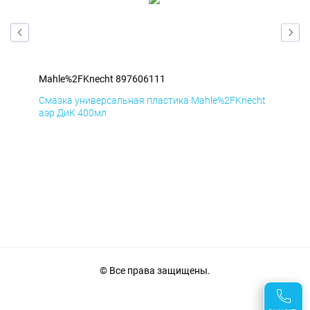
Mahle%2FKnecht 897606111
Mah
cht
Смазка универсальная пластика Mahle%2FKnecht
Сма
аэр ДиК 400мл
аэр
© Все права защищены.