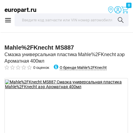
0
europart.ru
Mahle%2FKnecht
MS887
Смазка универсальная пластика Mahle%2FKnecht аэр
Ароматная 400мл
О бренде Mahle%2FKnecht
0 оценок