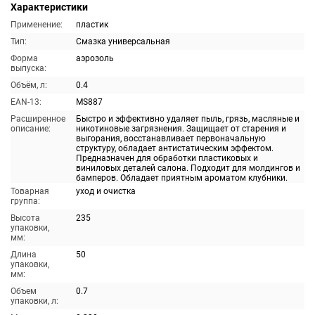
Характеристики
Применение:
пластик
Тип:
Смазка универсальная
Форма
аэрозоль
выпуска:
Объём, л:
0.4
EAN-13:
MS887
Расширенное
Быстро и эффективно удаляет пыль, грязь, масляные и
описание:
никотиновые загрязнения. Защищает от старения и
выгорания, восстанавливает первоначальную
структуру, обладает антистатическим эффектом.
Предназначен для обработки пластиковых и
виниловых деталей салона. Подходит для молдингов и
бамперов. Обладает приятным ароматом клубники.
Товарная
уход и очистка
группа:
Высота
235
упаковки,
мм:
Длина
50
упаковки,
мм:
Объем
0.7
упаковки, л: