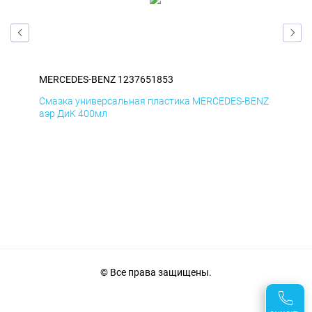
MERCEDES-BENZ 1237651853
ME
ENZ
Смазка универсальная пластика MERCEDES-BENZ
Сма
аэр ДиК 400мл
аэр
© Все права защищены.