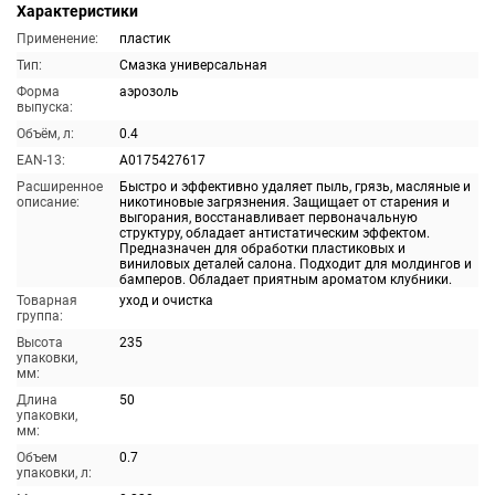
Характеристики
Применение:
пластик
Тип:
Смазка универсальная
Форма
аэрозоль
выпуска:
Объём, л:
0.4
EAN-13:
A0175427617
Расширенное
Быстро и эффективно удаляет пыль, грязь, масляные и
описание:
никотиновые загрязнения. Защищает от старения и
выгорания, восстанавливает первоначальную
структуру, обладает антистатическим эффектом.
Предназначен для обработки пластиковых и
виниловых деталей салона. Подходит для молдингов и
бамперов. Обладает приятным ароматом клубники.
Товарная
уход и очистка
группа:
Высота
235
упаковки,
мм:
Длина
50
упаковки,
мм:
Объем
0.7
упаковки, л: