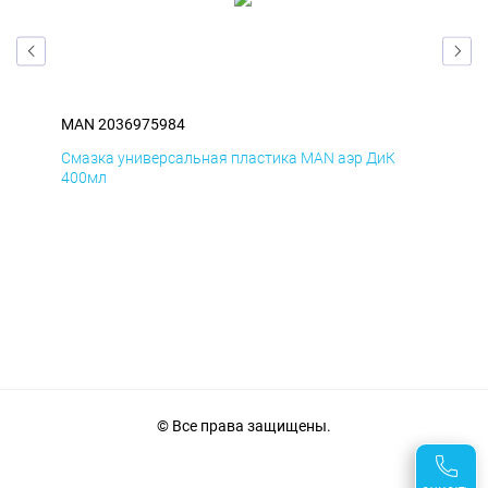
MAN 2036975984
MA
Смазка универсальная пластика MAN аэр ДиК
Сма
400мл
40
© Все права защищены.