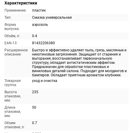
Характеристики
Применение:
пластик
Тип:
Смазка универсальная
Форма
аэрозоль
выпуска:
Объём, л:
0.4
EAN-13:
81432206380
Расширенное
Быстро и эффективно удаляет пыль, грязь, масляные и
описание:
никотиновые загрязнения. Защищает от старения и
выгорания, восстанавливает первоначальную
структуру, обладает антистатическим эффектом.
Предназначен для обработки пластиковых и
виниловых деталей салона. Подходит для молдингов и
бамперов. Обладает приятным ароматом клубники.
Товарная
уход и очистка
группа:
Высота
235
упаковки,
мм:
Длина
50
упаковки,
мм:
Объем
0.7
упаковки, л: