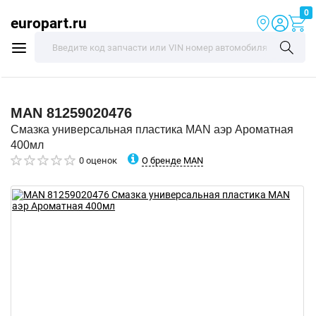
0
europart.ru
MAN
81259020476
Смазка универсальная пластика MAN аэр Ароматная
400мл
О бренде MAN
0 оценок