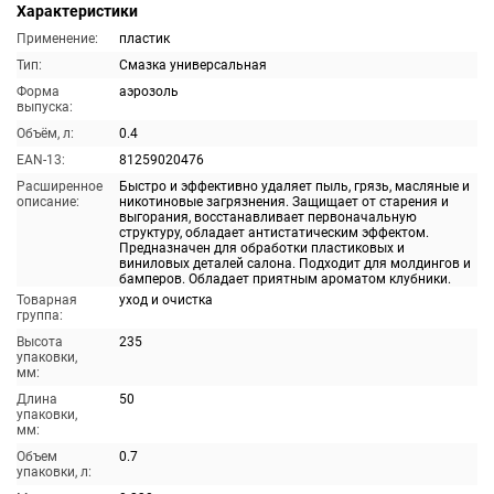
Характеристики
Применение:
пластик
Тип:
Смазка универсальная
Форма
аэрозоль
выпуска:
Объём, л:
0.4
EAN-13:
81259020476
Расширенное
Быстро и эффективно удаляет пыль, грязь, масляные и
описание:
никотиновые загрязнения. Защищает от старения и
выгорания, восстанавливает первоначальную
структуру, обладает антистатическим эффектом.
Предназначен для обработки пластиковых и
виниловых деталей салона. Подходит для молдингов и
бамперов. Обладает приятным ароматом клубники.
Товарная
уход и очистка
группа:
Высота
235
упаковки,
мм:
Длина
50
упаковки,
мм:
Объем
0.7
упаковки, л: