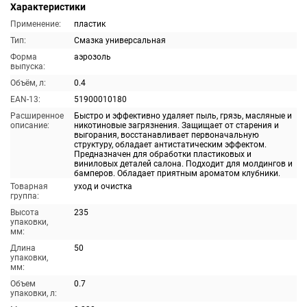
Характеристики
Применение:
пластик
Тип:
Смазка универсальная
Форма
аэрозоль
выпуска:
Объём, л:
0.4
EAN-13:
51900010180
Расширенное
Быстро и эффективно удаляет пыль, грязь, масляные и
описание:
никотиновые загрязнения. Защищает от старения и
выгорания, восстанавливает первоначальную
структуру, обладает антистатическим эффектом.
Предназначен для обработки пластиковых и
виниловых деталей салона. Подходит для молдингов и
бамперов. Обладает приятным ароматом клубники.
Товарная
уход и очистка
группа:
Высота
235
упаковки,
мм:
Длина
50
упаковки,
мм:
Объем
0.7
упаковки, л: