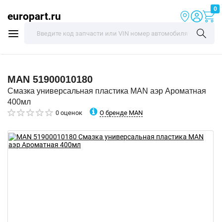
0
europart.ru
MAN
51900010180
Смазка универсальная пластика MAN аэр Ароматная
400мл
О бренде MAN
0 оценок