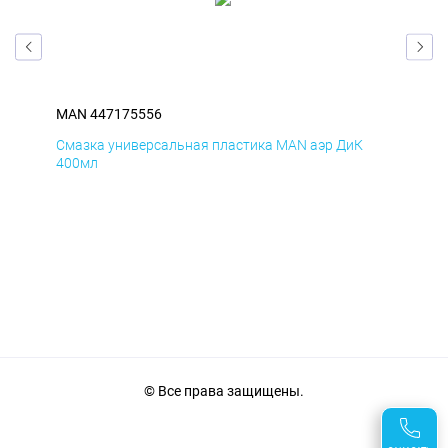
MAN 447175556
MA
Смазка универсальная пластика MAN аэр ДиК
Сма
400мл
40
© Все права защищены.