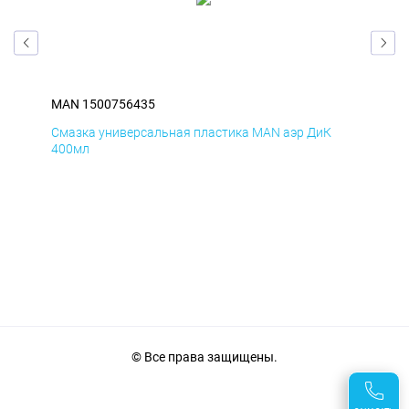
MAN 1500756435
MA
Смазка универсальная пластика MAN аэр ДиК
Сма
400мл
40
© Все права защищены.