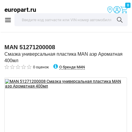
0
europart.ru
MAN
51271200008
Смазка универсальная пластика MAN аэр Ароматная
400мл
О бренде MAN
0 оценок