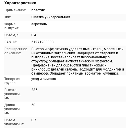
Характеристики
Применение:
пластик
Тип:
Смазка универсальная
Форма
аэрозоль
выпуска:
Объём, л:
0.4
EAN-13:
51271200008
Расширенное
Быстро и эффективно удаляет пыль, грязь, масляные и
описание:
никотиновые загрязнения. Защищает от старения и
выгорания, восстанавливает первоначальную
структуру, обладает антистатическим эффектом.
Предназначен для обработки пластиковых и
виниловых деталей салона. Подходит для молдингов и
бамперов. Обладает приятным ароматом клубники.
Товарная
уход и очистка
группа:
Высота
235
упаковки,
мм:
Длина
50
упаковки,
мм:
Объем
0.7
упаковки, л: