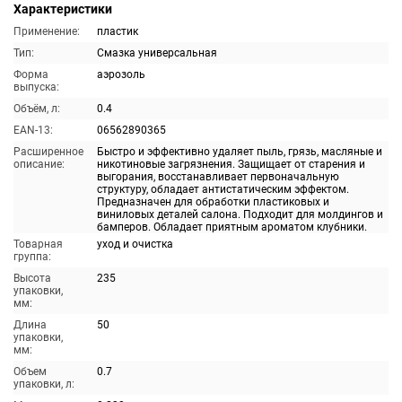
Характеристики
Применение:
пластик
Тип:
Смазка универсальная
Форма
аэрозоль
выпуска:
Объём, л:
0.4
EAN-13:
06562890365
Расширенное
Быстро и эффективно удаляет пыль, грязь, масляные и
описание:
никотиновые загрязнения. Защищает от старения и
выгорания, восстанавливает первоначальную
структуру, обладает антистатическим эффектом.
Предназначен для обработки пластиковых и
виниловых деталей салона. Подходит для молдингов и
бамперов. Обладает приятным ароматом клубники.
Товарная
уход и очистка
группа:
Высота
235
упаковки,
мм:
Длина
50
упаковки,
мм:
Объем
0.7
упаковки, л: