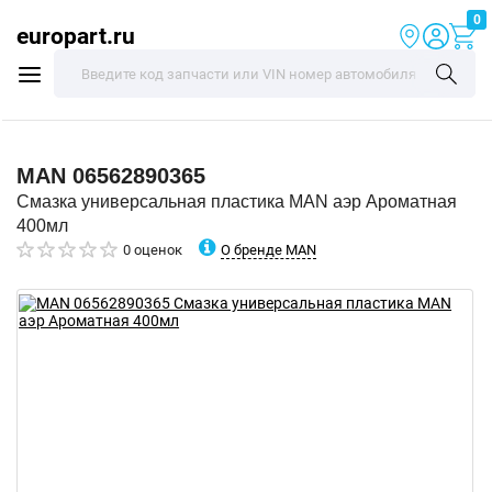
0
europart.ru
MAN
06562890365
Смазка универсальная пластика MAN аэр Ароматная
400мл
О бренде MAN
0 оценок