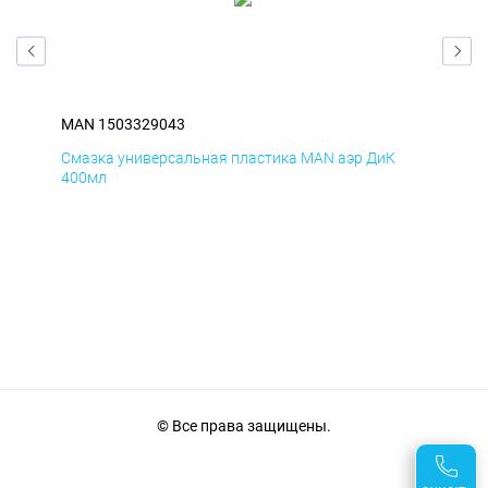
MAN 1503329043
MA
Смазка универсальная пластика MAN аэр ДиК
Сма
400мл
40
© Все права защищены.