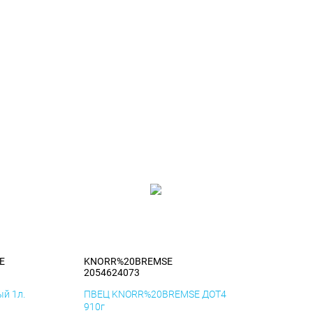
E
KNORR%20BREMSE
2054624073
й 1л.
ПВЕЦ KNORR%20BREMSE ДОТ4
910г