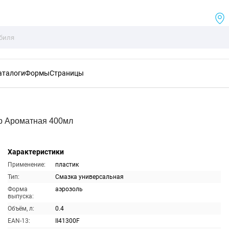
аталоги
Формы
Страницы
 Ароматная 400мл
Характеристики
Применение:
пластик
Тип:
Смазка универсальная
Форма
аэрозоль
выпуска:
Объём, л:
0.4
EAN-13:
II41300F