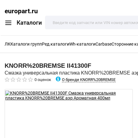
europart.ru
Каталоги
ЛК
Каталоги групп
Ред.каталоги
Wh-каталоги
Carbase
Сторонние к
KNORR%20BREMSE
II41300F
Смазка универсальная пластика KNORR%20BREMSE аэр
О бренде KNORR%20BREMSE
0 оценок