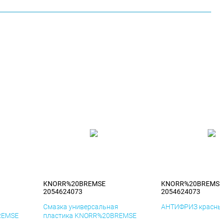
KNORR%20BREMSE
KNORR%20BREMS
2054624073
2054624073
я
Смазка универсальная
АНТИФРИЗ красны
REMSE
пластика KNORR%20BREMSE