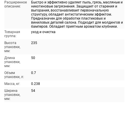
Расширенное
Быстро и эффективно удаляет пыль, грязь, масляные и
описание:
никотиновые загрязнения. Защищает от старения и
выгорания, восстанавливает первоначальную
структуру, обладает антистатическим эффектом.
Предназначен для обработки пластиковых и
виниловых деталей салона. Подходит для молдингов и
бамперов. Обладает приятным ароматом клубники.
Товарная
уход и очистка
группа:
Высота
235
упаковки,
мм:
Длина
50
упаковки,
мм:
Объем
0.7
упаковки, л:
Масса, кг:
0.238
Ширина
54
упаковки,
мм: