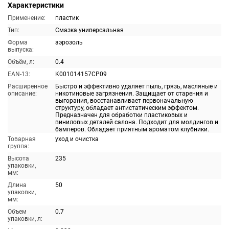
Характеристики
Применение:
пластик
Тип:
Смазка универсальная
Форма
аэрозоль
выпуска:
Объём, л:
0.4
EAN-13:
K001014157CP09
Расширенное
Быстро и эффективно удаляет пыль, грязь, масляные и
описание:
никотиновые загрязнения. Защищает от старения и
выгорания, восстанавливает первоначальную
структуру, обладает антистатическим эффектом.
Предназначен для обработки пластиковых и
виниловых деталей салона. Подходит для молдингов и
бамперов. Обладает приятным ароматом клубники.
Товарная
уход и очистка
группа:
Высота
235
упаковки,
мм:
Длина
50
упаковки,
мм:
Объем
0.7
упаковки, л: