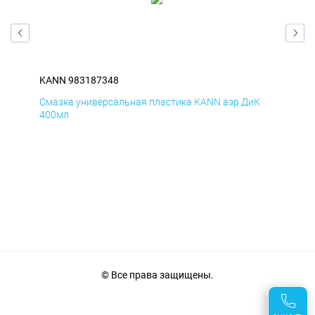
KANN 983187348
KA
Д
Смазка универсальная пластика KANN аэр ДиК
Сма
400мл
40
© Все права защищены.