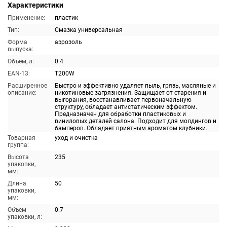
Характеристики
Применение:
пластик
Тип:
Смазка универсальная
Форма
аэрозоль
выпуска:
Объём, л:
0.4
EAN-13:
T200W
Расширенное
Быстро и эффективно удаляет пыль, грязь, масляные и
описание:
никотиновые загрязнения. Защищает от старения и
выгорания, восстанавливает первоначальную
структуру, обладает антистатическим эффектом.
Предназначен для обработки пластиковых и
виниловых деталей салона. Подходит для молдингов и
бамперов. Обладает приятным ароматом клубники.
Товарная
уход и очистка
группа:
Высота
235
упаковки,
мм:
Длина
50
упаковки,
мм:
Объем
0.7
упаковки, л: