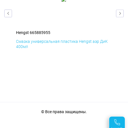
Hengst 665885955
Hen
мД
Смазка универсальная пластика Hengst аэр ДиК
Сма
400мл
40
© Все права защищены.