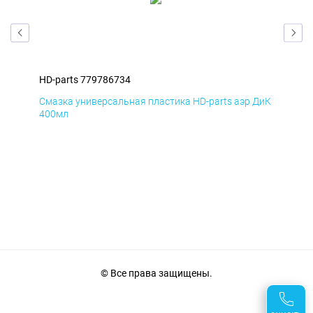
HD-parts 779786734
HD-
 БмД
Смазка универсальная пластика HD-parts аэр ДиК
Сма
400мл
40
© Все права защищены.