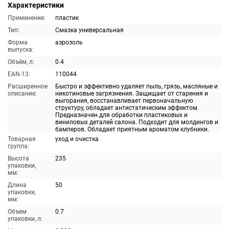
Характеристики
Применение:
пластик
Тип:
Смазка универсальная
Форма
аэрозоль
выпуска:
Объём, л:
0.4
EAN-13:
110044
Расширенное
Быстро и эффективно удаляет пыль, грязь, масляные и
описание:
никотиновые загрязнения. Защищает от старения и
выгорания, восстанавливает первоначальную
структуру, обладает антистатическим эффектом.
Предназначен для обработки пластиковых и
виниловых деталей салона. Подходит для молдингов и
бамперов. Обладает приятным ароматом клубники.
Товарная
уход и очистка
группа:
Высота
235
упаковки,
мм:
Длина
50
упаковки,
мм:
Объем
0.7
упаковки, л: