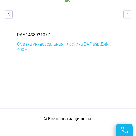
DAF 1438921077
DAF
Смазка универсальная пластика DAF аэр ДиК
Сма
400мл
40
© Все права защищены.