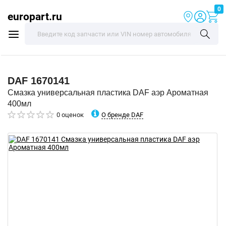
0
europart.ru
DAF
1670141
Смазка универсальная пластика DAF аэр Ароматная
400мл
О бренде DAF
0 оценок