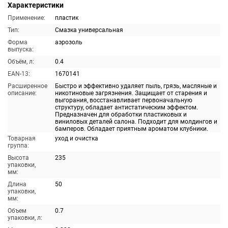
Характеристики
Применение:
пластик
Тип:
Смазка универсальная
Форма
аэрозоль
выпуска:
Объём, л:
0.4
EAN-13:
1670141
Расширенное
Быстро и эффективно удаляет пыль, грязь, масляные и
описание:
никотиновые загрязнения. Защищает от старения и
выгорания, восстанавливает первоначальную
структуру, обладает антистатическим эффектом.
Предназначен для обработки пластиковых и
виниловых деталей салона. Подходит для молдингов и
бамперов. Обладает приятным ароматом клубники.
Товарная
уход и очистка
группа:
Высота
235
упаковки,
мм:
Длина
50
упаковки,
мм:
Объем
0.7
упаковки, л: