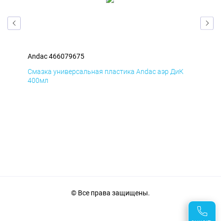
Andac 466079675
And
Д
Смазка универсальная пластика Andac аэр ДиК
Сма
400мл
40
© Все права защищены.