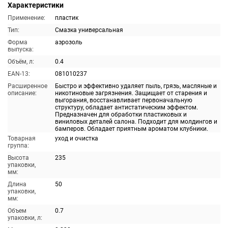
Характеристики
Применение:
пластик
Тип:
Смазка универсальная
Форма
аэрозоль
выпуска:
Объём, л:
0.4
EAN-13:
081010237
Расширенное
Быстро и эффективно удаляет пыль, грязь, масляные и
описание:
никотиновые загрязнения. Защищает от старения и
выгорания, восстанавливает первоначальную
структуру, обладает антистатическим эффектом.
Предназначен для обработки пластиковых и
виниловых деталей салона. Подходит для молдингов и
бамперов. Обладает приятным ароматом клубники.
Товарная
уход и очистка
группа:
Высота
235
упаковки,
мм:
Длина
50
упаковки,
мм:
Объем
0.7
упаковки, л: