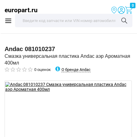
0
europart.ru
Andac
081010237
Смазка универсальная пластика Andac аэр Ароматная
400мл
О бренде Andac
0 оценок