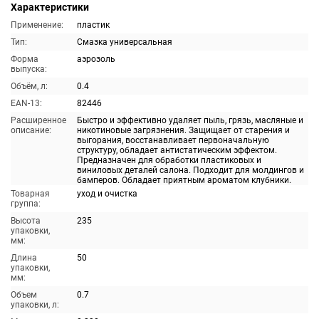
Характеристики
Применение:
пластик
Тип:
Смазка универсальная
Форма
аэрозоль
выпуска:
Объём, л:
0.4
EAN-13:
82446
Расширенное
Быстро и эффективно удаляет пыль, грязь, масляные и
описание:
никотиновые загрязнения. Защищает от старения и
выгорания, восстанавливает первоначальную
структуру, обладает антистатическим эффектом.
Предназначен для обработки пластиковых и
виниловых деталей салона. Подходит для молдингов и
бамперов. Обладает приятным ароматом клубники.
Товарная
уход и очистка
группа:
Высота
235
упаковки,
мм:
Длина
50
упаковки,
мм:
Объем
0.7
упаковки, л: