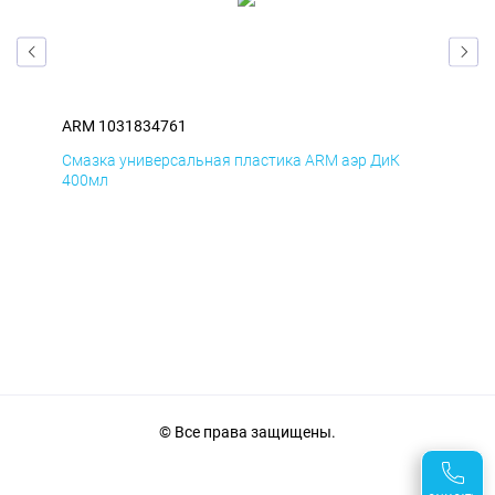
ARM 1031834761
AR
Смазка универсальная пластика ARM аэр ДиК
Сма
400мл
40
© Все права защищены.