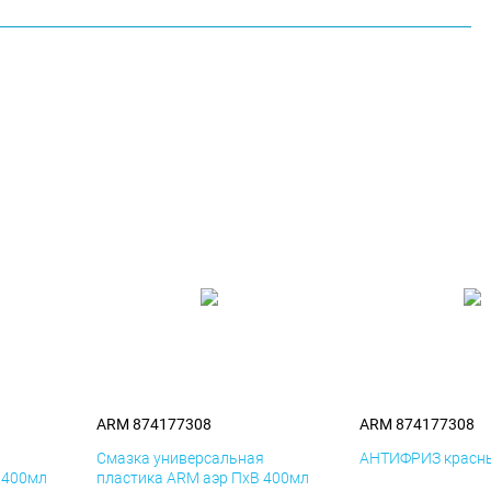
ARM 874177308
ARM 874177308
я
Смазка универсальная
АНТИФРИЗ красны
 400мл
пластика ARM аэр ПхВ 400мл