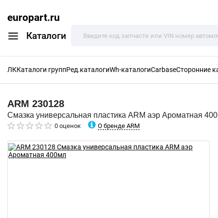
europart.ru
Каталоги
ЛК
Каталоги групп
Ред.каталоги
Wh-каталоги
Carbase
Сторонние к
ARM
230128
Смазка универсальная пластика ARM аэр Ароматная 40
О бренде ARM
0 оценок