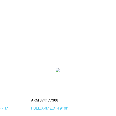
ARM 874177308
й 1л.
ПВЕЦ ARM ДОТ4 910г