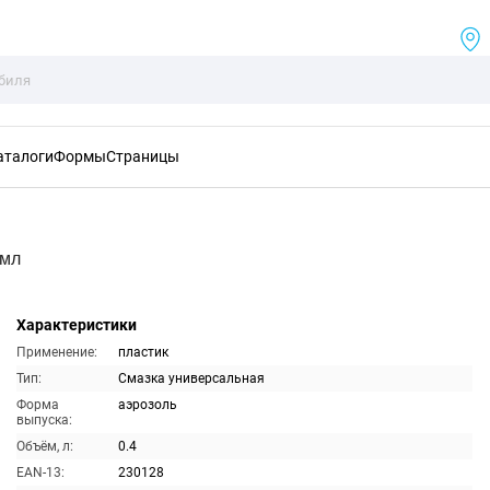
аталоги
Формы
Страницы
0мл
Характеристики
Применение:
пластик
Тип:
Смазка универсальная
Форма
аэрозоль
выпуска:
Объём, л:
0.4
EAN-13:
230128