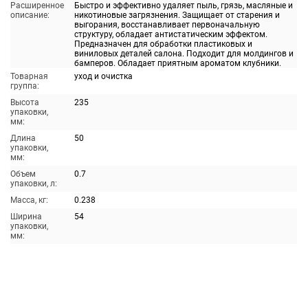
Расширенное
Быстро и эффективно удаляет пыль, грязь, масляные и
описание:
никотиновые загрязнения. Защищает от старения и
выгорания, восстанавливает первоначальную
структуру, обладает антистатическим эффектом.
Предназначен для обработки пластиковых и
виниловых деталей салона. Подходит для молдингов и
бамперов. Обладает приятным ароматом клубники.
Товарная
уход и очистка
группа:
Высота
235
упаковки,
мм:
Длина
50
упаковки,
мм:
Объем
0.7
упаковки, л:
Масса, кг:
0.238
Ширина
54
упаковки,
мм: