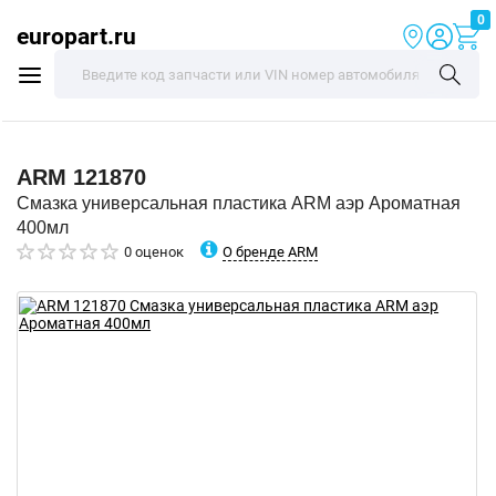
0
europart.ru
ARM
121870
Смазка универсальная пластика ARM аэр Ароматная
400мл
О бренде ARM
0 оценок