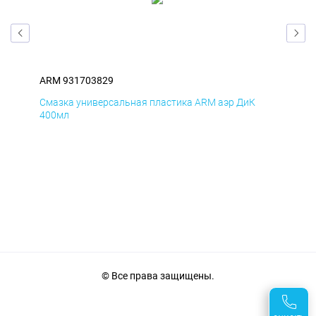
ARM 931703829
AR
Смазка универсальная пластика ARM аэр ДиК
Сма
400мл
40
© Все права защищены.