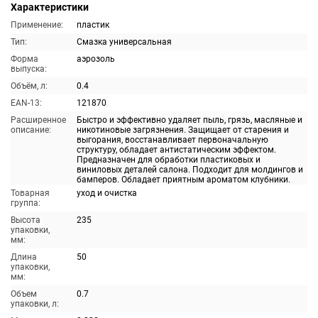
Характеристики
Применение:
пластик
Тип:
Смазка универсальная
Форма
аэрозоль
выпуска:
Объём, л:
0.4
EAN-13:
121870
Расширенное
Быстро и эффективно удаляет пыль, грязь, масляные и
описание:
никотиновые загрязнения. Защищает от старения и
выгорания, восстанавливает первоначальную
структуру, обладает антистатическим эффектом.
Предназначен для обработки пластиковых и
виниловых деталей салона. Подходит для молдингов и
бамперов. Обладает приятным ароматом клубники.
Товарная
уход и очистка
группа:
Высота
235
упаковки,
мм:
Длина
50
упаковки,
мм:
Объем
0.7
упаковки, л: