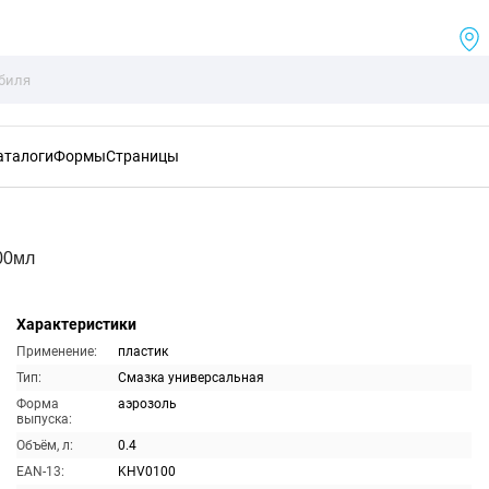
аталоги
Формы
Страницы
00мл
Характеристики
Применение:
пластик
Тип:
Смазка универсальная
Форма
аэрозоль
выпуска:
Объём, л:
0.4
EAN-13:
KHV0100