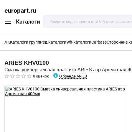
europart.ru
Каталоги
ЛК
Каталоги групп
Ред.каталоги
Wh-каталоги
Carbase
Сторонние к
ARIES
KHV0100
Смазка универсальная пластика ARIES аэр Ароматная 4
О бренде ARIES
0 оценок