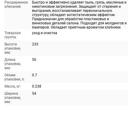
Расширенное
Быстро и эффективно удаляет пыль, грязь, масляные и
описание:
никотиновые загрязнения. Защищает от старения и
выгорания, восстанавливает первоначальную
структуру, обладает антистатическим эффектом.
Предназначен для обработки пластиковых и
виниловых деталей салона. Подходит для молдингов и
бамперов. Обладает приятным ароматом клубники.
Товарная
уход и очистка
группа:
Высота
235
упаковки,
мм:
Длина
50
упаковки,
мм:
Объем
0.7
упаковки, л:
Масса, кг:
0.238
Ширина
54
упаковки,
мм: