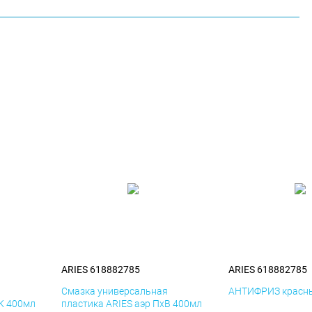
ARIES 618882785
ARIES 618882785
я
Смазка универсальная
АНТИФРИЗ красны
иК 400мл
пластика ARIES аэр ПхВ 400мл