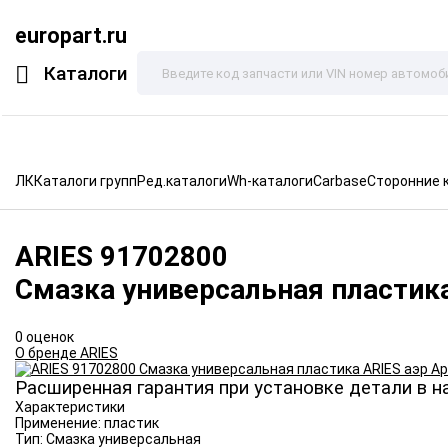
europart.ru
Каталоги
ЛК
Каталоги групп
Ред.каталоги
Wh-каталоги
Carbase
Сторонние 
ARIES
91702800
Смазка универсальная пластик
0 оценок
О бренде ARIES
Расширенная гарантия при установке детали в н
Характеристики
Применение:
пластик
Тип:
Смазка универсальная