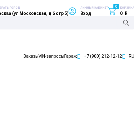
0
БРАТЬ ГОРОД
ЛИЧНЫЙ КАБИНЕТ
КОРЗИНА
сква (ул Московская, д 6 стр 5)
Вход
0
₽
Заказы
VIN-запросы
Гараж
+7 (900)
212-12-12
RU