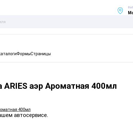
ВЫ
Мо
каталоги
Формы
Страницы
а ARIES аэр Ароматная 400мл
ашем автосервисе.