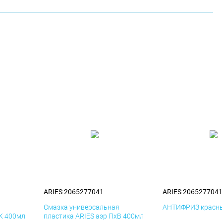
ARIES 2065277041
ARIES 206527704
я
Смазка универсальная
АНТИФРИЗ красны
иК 400мл
пластика ARIES аэр ПхВ 400мл