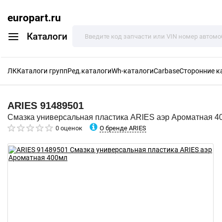
europart.ru
Каталоги
ЛК
Каталоги групп
Ред.каталоги
Wh-каталоги
Carbase
Сторонние к
ARIES
91489501
Смазка универсальная пластика ARIES аэр Ароматная 4
О бренде ARIES
0 оценок