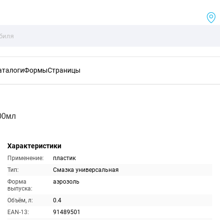
аталоги
Формы
Страницы
00мл
Характеристики
Применение:
пластик
Тип:
Смазка универсальная
Форма
аэрозоль
выпуска:
Объём, л:
0.4
EAN-13:
91489501