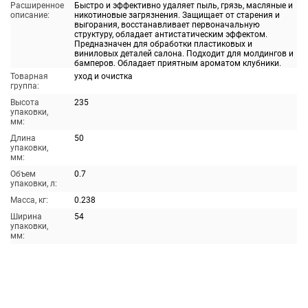
Расширенное
Быстро и эффективно удаляет пыль, грязь, масляные и
описание:
никотиновые загрязнения. Защищает от старения и
выгорания, восстанавливает первоначальную
структуру, обладает антистатическим эффектом.
Предназначен для обработки пластиковых и
виниловых деталей салона. Подходит для молдингов и
бамперов. Обладает приятным ароматом клубники.
Товарная
уход и очистка
группа:
Высота
235
упаковки,
мм:
Длина
50
упаковки,
мм:
Объем
0.7
упаковки, л:
Масса, кг:
0.238
Ширина
54
упаковки,
мм: