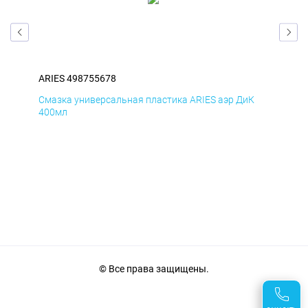
ARIES 498755678
ARI
Д
Смазка универсальная пластика ARIES аэр ДиК
Сма
400мл
40
© Все права защищены.