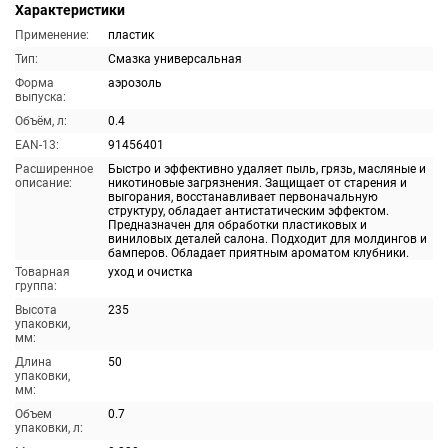
Характеристики
Применение:
пластик
Тип:
Смазка универсальная
Форма
аэрозоль
выпуска:
Объём, л:
0.4
EAN-13:
91456401
Расширенное
Быстро и эффективно удаляет пыль, грязь, масляные и
описание:
никотиновые загрязнения. Защищает от старения и
выгорания, восстанавливает первоначальную
структуру, обладает антистатическим эффектом.
Предназначен для обработки пластиковых и
виниловых деталей салона. Подходит для молдингов и
бамперов. Обладает приятным ароматом клубники.
Товарная
уход и очистка
группа:
Высота
235
упаковки,
мм:
Длина
50
упаковки,
мм:
Объем
0.7
упаковки, л: