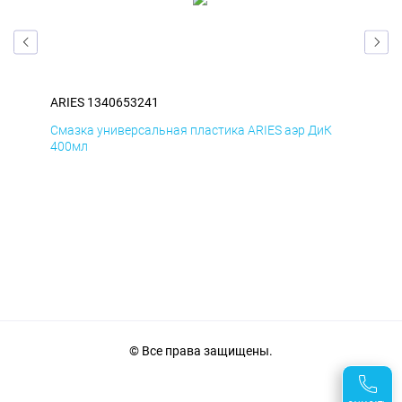
ARIES 1340653241
ARI
Д
Смазка универсальная пластика ARIES аэр ДиК
Сма
400мл
40
© Все права защищены.