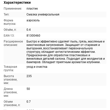
Характеристики
Применение:
пластик
Тип:
Смазка универсальная
Форма
аэрозоль
выпуска:
Объём, л:
0.4
EAN-13:
81300460
Расширенное
Быстро и эффективно удаляет пыль, грязь, масляные и
описание:
никотиновые загрязнения. Защищает от старения и
выгорания, восстанавливает первоначальную
структуру, обладает антистатическим эффектом.
Предназначен для обработки пластиковых и
виниловых деталей салона. Подходит для молдингов и
бамперов. Обладает приятным ароматом клубники.
Товарная
уход и очистка
группа:
Высота
235
упаковки,
мм:
Длина
50
упаковки,
мм:
Объем
0.7
упаковки, л: