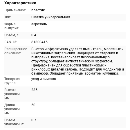
Характеристики
Применение:
пластик
Тип:
Смазка универсальная
Форма
аэрозоль
выпуска:
Объём, л:
0.4
EAN-13:
81300415
Расширенное
Быстро и эффективно удаляет пыль, грязь, масляные и
описание:
никотиновые загрязнения. Защищает от старения и
выгорания, восстанавливает первоначальную
структуру, обладает антистатическим эффектом.
Предназначен для обработки пластиковых и
виниловых деталей салона. Подходит для молдингов и
бамперов. Обладает приятным ароматом клубники.
Товарная
уход и очистка
группа:
Высота
235
упаковки,
мм:
Длина
50
упаковки,
мм:
Объем
0.7
упаковки, л: