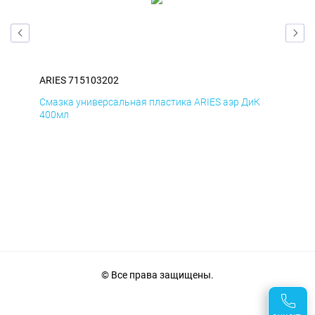
ARIES 715103202
ARI
Д
Смазка универсальная пластика ARIES аэр ДиК
Сма
400мл
40
© Все права защищены.