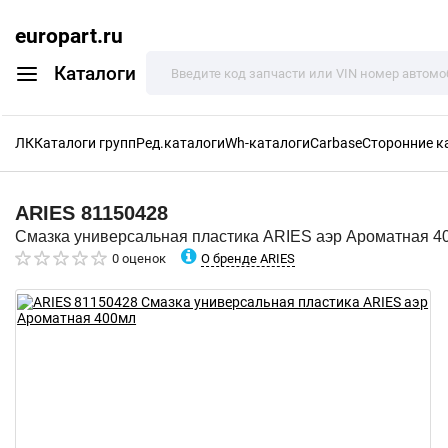
europart.ru
Каталоги
ЛК
Каталоги групп
Ред.каталоги
Wh-каталоги
Carbase
Сторонние к
ARIES
81150428
Смазка универсальная пластика ARIES аэр Ароматная 4
О бренде ARIES
0 оценок