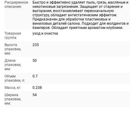
Расширенное
Быстро и эффективно удаляет пыль, грязь, масляные и
описание:
никотиновые загрязнения. Защищает от старения и
выгорания, восстанавливает первоначальную
структуру, обладает антистатическим эффектом.
Предназначен для обработки пластиковых и
виниловых деталей салона. Подходит для молдингов и
бамперов. Обладает приятным ароматом клубники.
Товарная
уход и очистка
группа:
Высота
235
упаковки,
мм:
Длина
50
упаковки,
мм:
Объем
0.7
упаковки, л:
Масса, кг:
0.238
Ширина
54
упаковки,
мм: