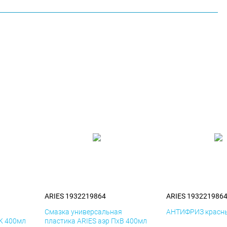
ARIES 1932219864
ARIES 193221986
я
Смазка универсальная
АНТИФРИЗ красны
иК 400мл
пластика ARIES аэр ПхВ 400мл