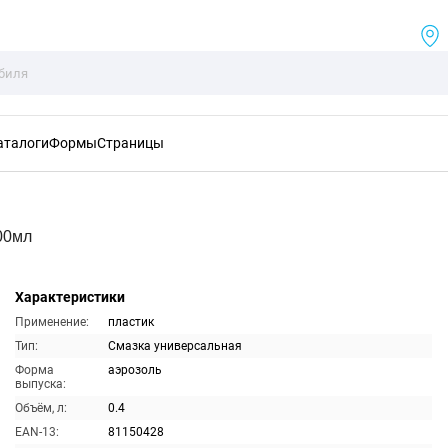
аталоги
Формы
Страницы
00мл
Характеристики
Применение:
пластик
Тип:
Смазка универсальная
Форма
аэрозоль
выпуска:
Объём, л:
0.4
EAN-13:
81150428