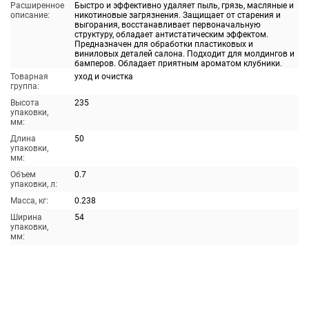
Расширенное
Быстро и эффективно удаляет пыль, грязь, масляные и
описание:
никотиновые загрязнения. Защищает от старения и
выгорания, восстанавливает первоначальную
структуру, обладает антистатическим эффектом.
Предназначен для обработки пластиковых и
виниловых деталей салона. Подходит для молдингов и
бамперов. Обладает приятным ароматом клубники.
Товарная
уход и очистка
группа:
Высота
235
упаковки,
мм:
Длина
50
упаковки,
мм:
Объем
0.7
упаковки, л:
Масса, кг:
0.238
Ширина
54
упаковки,
мм: