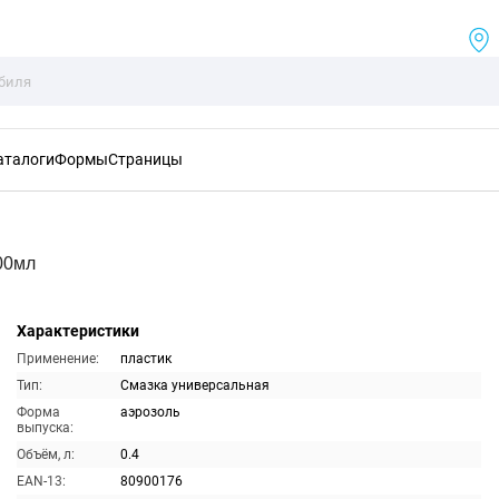
аталоги
Формы
Страницы
00мл
Характеристики
Применение:
пластик
Тип:
Смазка универсальная
Форма
аэрозоль
выпуска:
Объём, л:
0.4
EAN-13:
80900176