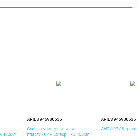
ARIES 946980635
ARIES 946980635
я
Смазка универсальная
АНТИФРИЗ красны
иК 400мл
пластика ARIES аэр ПхВ 400мл