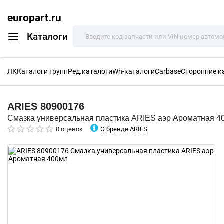
europart.ru
Каталоги
ЛК
Каталоги групп
Ред.каталоги
Wh-каталоги
Carbase
Сторонние к
ARIES
80900176
Смазка универсальная пластика ARIES аэр Ароматная 4
О бренде ARIES
0 оценок