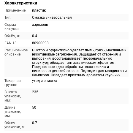
Характеристики
Применение:
пластик
Тип:
Смазка универсальная
Форма
аэрозоль
выпуска:
Объём, л:
0.4
EAN-13:
80900093
Расширенное
Быстро и эффективно удаляет пыль, грязь, масляные и
описание:
никотиновые загрязнения. Защищает от старения и
выгорания, восстанавливает первоначальную
структуру, обладает антистатическим эффектом.
Предназначен для обработки пластиковых и
виниловых деталей салона. Подходит для молдингов и
бамперов. Обладает приятным ароматом клубники.
Товарная
уход и очистка
группа:
Высота
235
упаковки,
мм:
Длина
50
упаковки,
мм:
Объем
0.7
упаковки, л: