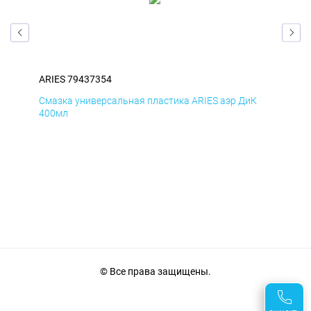
ARIES 79437354
ARI
Д
Смазка универсальная пластика ARIES аэр ДиК
Сма
400мл
40
© Все права защищены.