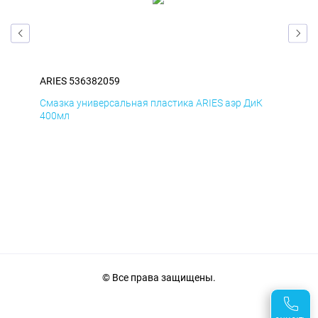
ARIES 536382059
ARI
Д
Смазка универсальная пластика ARIES аэр ДиК
Сма
400мл
40
© Все права защищены.