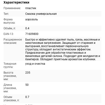
Характеристики
Применение:
пластик
Тип:
Смазка универсальная
Форма
аэрозоль
выпуска:
Объём, л:
0.4
EAN-13:
71609800
Расширенное
Быстро и эффективно удаляет пыль, грязь, масляные и
описание:
никотиновые загрязнения. Защищает от старения и
выгорания, восстанавливает первоначальную
структуру, обладает антистатическим эффектом.
Предназначен для обработки пластиковых и
виниловых деталей салона. Подходит для молдингов и
бамперов. Обладает приятным ароматом клубники.
Товарная
уход и очистка
группа:
Высота
235
упаковки,
мм:
Длина
50
упаковки,
мм:
Объем
0.7
упаковки, л: