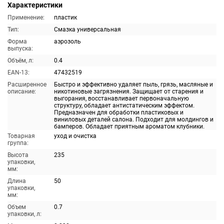
Характеристики
Применение:
пластик
Тип:
Смазка универсальная
Форма
аэрозоль
выпуска:
Объём, л:
0.4
EAN-13:
47432519
Расширенное
Быстро и эффективно удаляет пыль, грязь, масляные и
описание:
никотиновые загрязнения. Защищает от старения и
выгорания, восстанавливает первоначальную
структуру, обладает антистатическим эффектом.
Предназначен для обработки пластиковых и
виниловых деталей салона. Подходит для молдингов и
бамперов. Обладает приятным ароматом клубники.
Товарная
уход и очистка
группа:
Высота
235
упаковки,
мм:
Длина
50
упаковки,
мм:
Объем
0.7
упаковки, л: