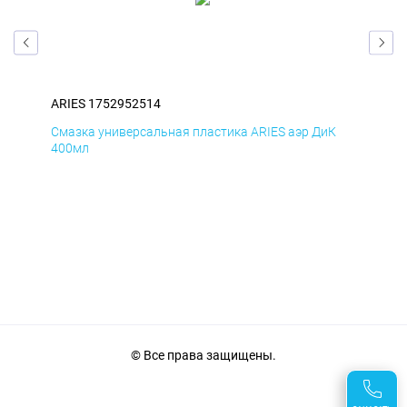
ARIES 1752952514
ARI
Д
Смазка универсальная пластика ARIES аэр ДиК
Сма
400мл
40
© Все права защищены.