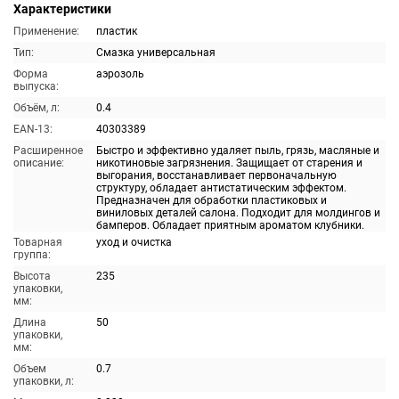
Характеристики
Применение:
пластик
Тип:
Смазка универсальная
Форма
аэрозоль
выпуска:
Объём, л:
0.4
EAN-13:
40303389
Расширенное
Быстро и эффективно удаляет пыль, грязь, масляные и
описание:
никотиновые загрязнения. Защищает от старения и
выгорания, восстанавливает первоначальную
структуру, обладает антистатическим эффектом.
Предназначен для обработки пластиковых и
виниловых деталей салона. Подходит для молдингов и
бамперов. Обладает приятным ароматом клубники.
Товарная
уход и очистка
группа:
Высота
235
упаковки,
мм:
Длина
50
упаковки,
мм:
Объем
0.7
упаковки, л: