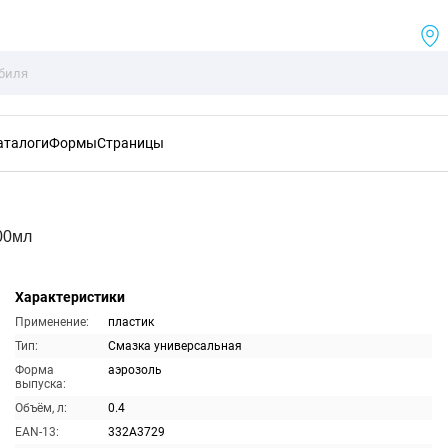
аталоги
Формы
Страницы
00мл
Характеристики
Применение:
пластик
Тип:
Смазка универсальная
Форма
аэрозоль
выпуска:
Объём, л:
0.4
EAN-13:
332A3729