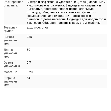
Расширенное
Быстро и эффективно удаляет пыль, грязь, масляные и
описание:
никотиновые загрязнения. Защищает от старения и
выгорания, восстанавливает первоначальную
структуру, обладает антистатическим эффектом.
Предназначен для обработки пластиковых и
виниловых деталей салона. Подходит для молдингов и
бамперов. Обладает приятным ароматом клубники.
Товарная
уход и очистка
группа:
Высота
235
упаковки,
мм:
Длина
50
упаковки,
мм:
Объем
0.7
упаковки, л:
Масса, кг:
0.238
Ширина
54
упаковки,
мм: