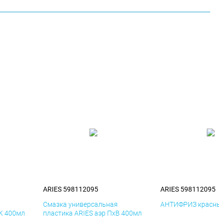
ARIES 598112095
ARIES 598112095
я
Смазка универсальная
АНТИФРИЗ красны
иК 400мл
пластика ARIES аэр ПхВ 400мл