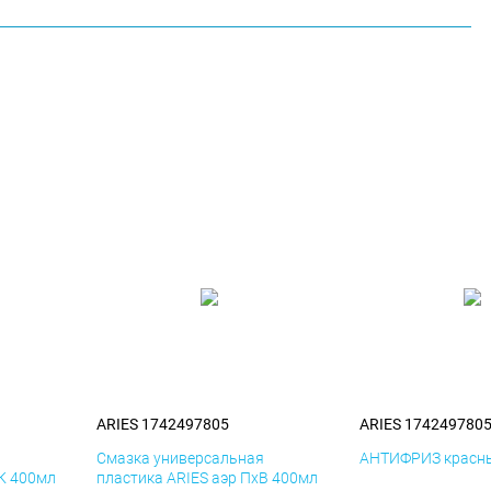
ARIES 1742497805
ARIES 174249780
я
Смазка универсальная
АНТИФРИЗ красны
иК 400мл
пластика ARIES аэр ПхВ 400мл