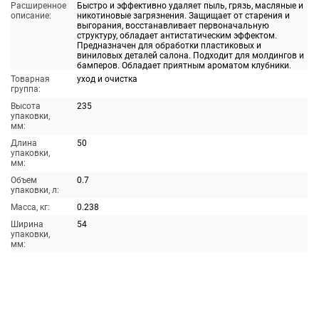
Расширенное
Быстро и эффективно удаляет пыль, грязь, масляные и
описание:
никотиновые загрязнения. Защищает от старения и
выгорания, восстанавливает первоначальную
структуру, обладает антистатическим эффектом.
Предназначен для обработки пластиковых и
виниловых деталей салона. Подходит для молдингов и
бамперов. Обладает приятным ароматом клубники.
Товарная
уход и очистка
группа:
Высота
235
упаковки,
мм:
Длина
50
упаковки,
мм:
Объем
0.7
упаковки, л:
Масса, кг:
0.238
Ширина
54
упаковки,
мм: