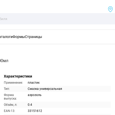
аталоги
Формы
Страницы
00мл
Характеристики
Применение:
пластик
Тип:
Смазка универсальная
Форма
аэрозоль
выпуска:
Объём, л:
0.4
EAN-13:
33151612