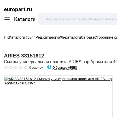
europart.ru
Каталоги
ЛК
Каталоги групп
Ред.каталоги
Wh-каталоги
Carbase
Сторонние к
ARIES
33151612
Смазка универсальная пластика ARIES аэр Ароматная 4
О бренде ARIES
0 оценок