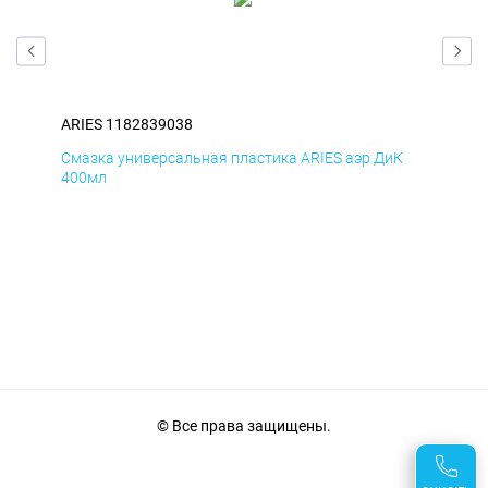
ARIES 1182839038
ARI
Д
Смазка универсальная пластика ARIES аэр ДиК
Сма
400мл
40
© Все права защищены.