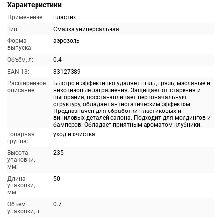
Характеристики
Применение:
пластик
Тип:
Смазка универсальная
Форма
аэрозоль
выпуска:
Объём, л:
0.4
EAN-13:
33127389
Расширенное
Быстро и эффективно удаляет пыль, грязь, масляные и
описание:
никотиновые загрязнения. Защищает от старения и
выгорания, восстанавливает первоначальную
структуру, обладает антистатическим эффектом.
Предназначен для обработки пластиковых и
виниловых деталей салона. Подходит для молдингов и
бамперов. Обладает приятным ароматом клубники.
Товарная
уход и очистка
группа:
Высота
235
упаковки,
мм:
Длина
50
упаковки,
мм:
Объем
0.7
упаковки, л: