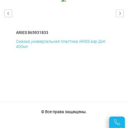
ARIES 865931833
ARI
Д
Смазка универсальная пластика ARIES аэр ДиК
Сма
400мл
40
© Все права защищены.