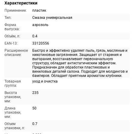
Характеристики
Применение:
пластик
Тип:
Смазка универсальная
Форма
аэрозоль
выпуска:
Объём, л:
0.4
EAN-13:
33120556
Расширенное
Быстро и эффективно удаляет пыль, грязь, масляные и
описание:
никотиновые загрязнения. Защищает от старения и
выгорания, восстанавливает первоначальную
структуру, обладает антистатическим эффектом.
Предназначен для обработки пластиковых и
виниловых деталей салона. Подходит для молдингов и
бамперов. Обладает приятным ароматом клубники.
Товарная
уход и очистка
группа:
Высота
235
упаковки,
мм:
Длина
50
упаковки,
мм:
Объем
0.7
упаковки, л: