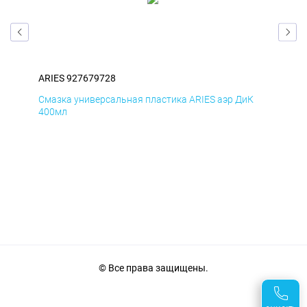
ARIES 927679728
ARI
Д
Смазка универсальная пластика ARIES аэр ДиК
Сма
400мл
40
© Все права защищены.