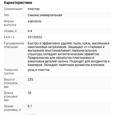
Характеристики
Применение:
пластик
Тип:
Смазка универсальная
Форма
аэрозоль
выпуска:
Объём, л:
0.4
EAN-13:
33120552
Расширенное
Быстро и эффективно удаляет пыль, грязь, масляные и
описание:
никотиновые загрязнения. Защищает от старения и
выгорания, восстанавливает первоначальную
структуру, обладает антистатическим эффектом.
Предназначен для обработки пластиковых и
виниловых деталей салона. Подходит для молдингов и
бамперов. Обладает приятным ароматом клубники.
Товарная
уход и очистка
группа:
Высота
235
упаковки,
мм:
Длина
50
упаковки,
мм:
Объем
0.7
упаковки, л: