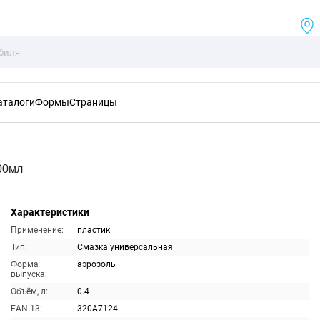
аталоги
Формы
Страницы
00мл
Характеристики
Применение:
пластик
Тип:
Смазка универсальная
Форма
аэрозоль
выпуска:
Объём, л:
0.4
EAN-13:
320A7124