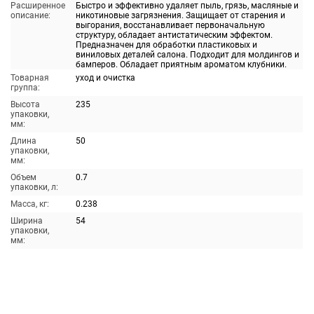
Расширенное
Быстро и эффективно удаляет пыль, грязь, масляные и
описание:
никотиновые загрязнения. Защищает от старения и
выгорания, восстанавливает первоначальную
структуру, обладает антистатическим эффектом.
Предназначен для обработки пластиковых и
виниловых деталей салона. Подходит для молдингов и
бамперов. Обладает приятным ароматом клубники.
Товарная
уход и очистка
группа:
Высота
235
упаковки,
мм:
Длина
50
упаковки,
мм:
Объем
0.7
упаковки, л:
Масса, кг:
0.238
Ширина
54
упаковки,
мм: