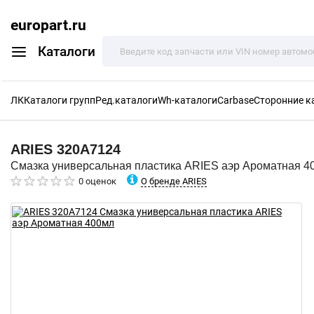
europart.ru
Каталоги
ЛК
Каталоги групп
Ред.каталоги
Wh-каталоги
Carbase
Сторонние к
ARIES
320A7124
Смазка универсальная пластика ARIES аэр Ароматная 4
О бренде ARIES
0 оценок