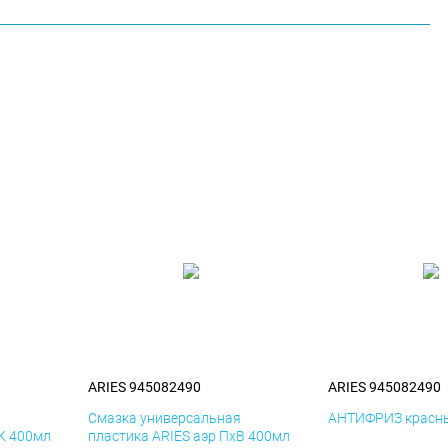
ARIES 945082490
ARIES 945082490
я
Смазка универсальная
АНТИФРИЗ красны
иК 400мл
пластика ARIES аэр ПхВ 400мл