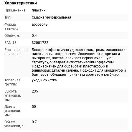
Характеристики
Применение:
пластик
Тип:
Смазка универсальная
Форма
аэрозоль
выпуска:
Объём, л:
0.4
EAN-13:
32001722
Расширенное
Быстро и эффективно удаляет пыль, грязь, масляные и
описание:
никотиновые загрязнения. Защищает от старения и
выгорания, восстанавливает первоначальную
структуру, обладает антистатическим эффектом.
Предназначен для обработки пластиковых и
виниловых деталей салона. Подходит для молдингов и
бамперов. Обладает приятным ароматом клубники.
Товарная
уход и очистка
группа:
Высота
235
упаковки,
мм:
Длина
50
упаковки,
мм:
Объем
0.7
упаковки, л: