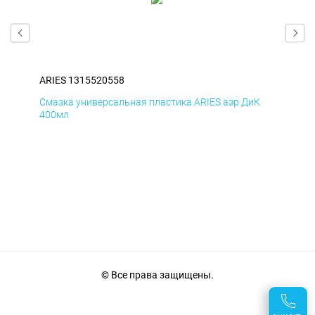
ARIES 1315520558
ARI
Д
Смазка универсальная пластика ARIES аэр ДиК
Сма
400мл
40
© Все права защищены.