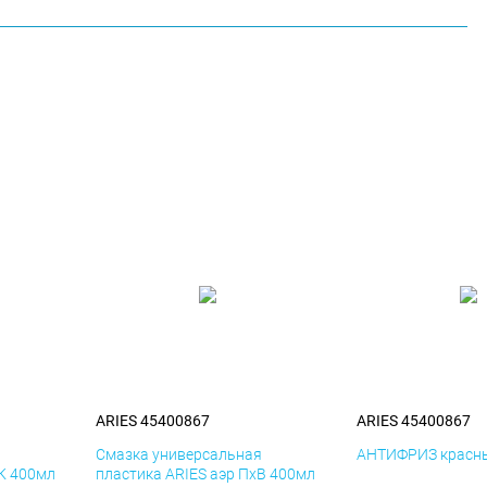
ARIES 45400867
ARIES 45400867
я
Смазка универсальная
АНТИФРИЗ красны
иК 400мл
пластика ARIES аэр ПхВ 400мл