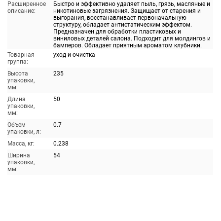
Расширенное
Быстро и эффективно удаляет пыль, грязь, масляные и
описание:
никотиновые загрязнения. Защищает от старения и
выгорания, восстанавливает первоначальную
структуру, обладает антистатическим эффектом.
Предназначен для обработки пластиковых и
виниловых деталей салона. Подходит для молдингов и
бамперов. Обладает приятным ароматом клубники.
Товарная
уход и очистка
группа:
Высота
235
упаковки,
мм:
Длина
50
упаковки,
мм:
Объем
0.7
упаковки, л:
Масса, кг:
0.238
Ширина
54
упаковки,
мм: