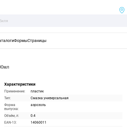
аталоги
Формы
Страницы
00мл
Характеристики
Применение:
пластик
Тип:
Смазка универсальная
Форма
аэрозоль
выпуска:
Объём, л:
0.4
EAN-13:
14060011