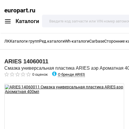
europart.ru
Каталоги
ЛК
Каталоги групп
Ред.каталоги
Wh-каталоги
Carbase
Сторонние к
ARIES
14060011
Смазка универсальная пластика ARIES аэр Ароматная 4
О бренде ARIES
0 оценок