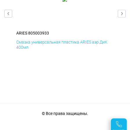
ARIES 805003933
ARI
Д
Смазка универсальная пластика ARIES аэр ДиК
Сма
400мл
40
© Все права защищены.