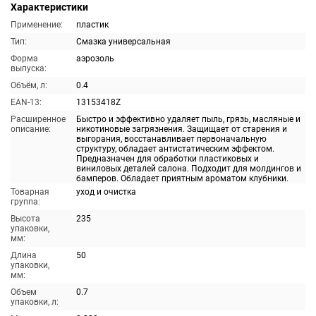
Характеристики
Применение:
пластик
Тип:
Смазка универсальная
Форма
аэрозоль
выпуска:
Объём, л:
0.4
EAN-13:
13153418Z
Расширенное
Быстро и эффективно удаляет пыль, грязь, масляные и
описание:
никотиновые загрязнения. Защищает от старения и
выгорания, восстанавливает первоначальную
структуру, обладает антистатическим эффектом.
Предназначен для обработки пластиковых и
виниловых деталей салона. Подходит для молдингов и
бамперов. Обладает приятным ароматом клубники.
Товарная
уход и очистка
группа:
Высота
235
упаковки,
мм:
Длина
50
упаковки,
мм:
Объем
0.7
упаковки, л: