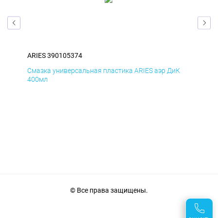
ARIES 390105374
ARI
Д
Смазка универсальная пластика ARIES аэр ДиК
Сма
400мл
40
© Все права защищены.