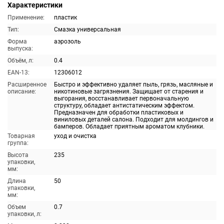
Характеристики
Применение:
пластик
Тип:
Смазка универсальная
Форма
аэрозоль
выпуска:
Объём, л:
0.4
EAN-13:
12306012
Расширенное
Быстро и эффективно удаляет пыль, грязь, масляные и
описание:
никотиновые загрязнения. Защищает от старения и
выгорания, восстанавливает первоначальную
структуру, обладает антистатическим эффектом.
Предназначен для обработки пластиковых и
виниловых деталей салона. Подходит для молдингов и
бамперов. Обладает приятным ароматом клубники.
Товарная
уход и очистка
группа:
Высота
235
упаковки,
мм:
Длина
50
упаковки,
мм:
Объем
0.7
упаковки, л: