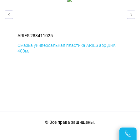
ARIES 283411025
ARI
Д
Смазка универсальная пластика ARIES аэр ДиК
Сма
400мл
40
© Все права защищены.