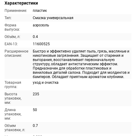
Характеристики
Применение:
пластик
Тип:
Смазка универсальная
Форма
аэрозоль
выпуска:
Объём, л:
0.4
EAN-13:
11600525
Расширенное
Быстро и эффективно удаляет пыль, грязь, масляные и
описание:
никотиновые загрязнения. Защищает от старения и
выгорания, восстанавливает первоначальную
структуру, обладает антистатическим эффектом.
Предназначен для обработки пластиковых и
виниловых деталей салона. Подходит для молдингов и
бамперов. Обладает приятным ароматом клубники.
Товарная
уход и очистка
группа:
Высота
235
упаковки,
мм:
Длина
50
упаковки,
мм:
Объем
0.7
упаковки, л: