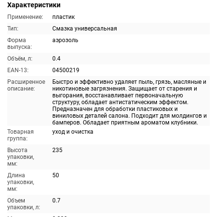
Характеристики
Применение:
пластик
Тип:
Смазка универсальная
Форма
аэрозоль
выпуска:
Объём, л:
0.4
EAN-13:
04500219
Расширенное
Быстро и эффективно удаляет пыль, грязь, масляные и
описание:
никотиновые загрязнения. Защищает от старения и
выгорания, восстанавливает первоначальную
структуру, обладает антистатическим эффектом.
Предназначен для обработки пластиковых и
виниловых деталей салона. Подходит для молдингов и
бамперов. Обладает приятным ароматом клубники.
Товарная
уход и очистка
группа:
Высота
235
упаковки,
мм:
Длина
50
упаковки,
мм:
Объем
0.7
упаковки, л: