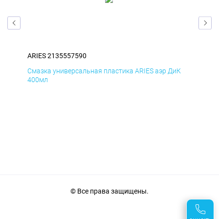
ARIES 2135557590
ARI
Д
Смазка универсальная пластика ARIES аэр ДиК
Сма
400мл
40
© Все права защищены.