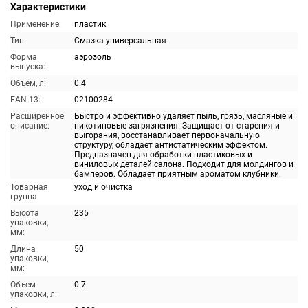
Характеристики
Применение:
пластик
Тип:
Смазка универсальная
Форма
аэрозоль
выпуска:
Объём, л:
0.4
EAN-13:
02100284
Расширенное
Быстро и эффективно удаляет пыль, грязь, масляные и
описание:
никотиновые загрязнения. Защищает от старения и
выгорания, восстанавливает первоначальную
структуру, обладает антистатическим эффектом.
Предназначен для обработки пластиковых и
виниловых деталей салона. Подходит для молдингов и
бамперов. Обладает приятным ароматом клубники.
Товарная
уход и очистка
группа:
Высота
235
упаковки,
мм:
Длина
50
упаковки,
мм:
Объем
0.7
упаковки, л: