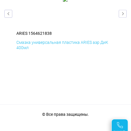
ARIES 1564621838
ARI
Д
Смазка универсальная пластика ARIES аэр ДиК
Сма
400мл
40
© Все права защищены.