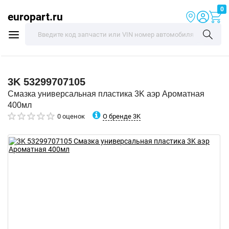
0
europart.ru
3K
53299707105
Смазка универсальная пластика 3K аэр Ароматная
400мл
О бренде 3K
0 оценок