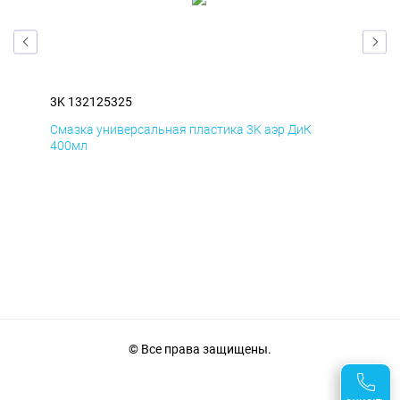
3K 132125325
3K 
Смазка универсальная пластика 3K аэр ДиК
Сма
400мл
40
© Все права защищены.