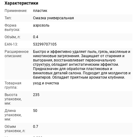
Характеристики
Применение:
пластик
Тип:
Смазка универсальная
Форма
аэрозоль
выпуска:
Объём, л:
0.4
EAN-13:
53299707105
Расширенное
Быстро и эффективно удаляет пыль, грязь, масляные и
описание:
никотиновые загрязнения. Защищает от старения и
выгорания, восстанавливает первоначальную
структуру, обладает антистатическим эффектом.
Предназначен для обработки пластиковых и
виниловых деталей салона. Подходит для молдингов и
бамперов. Обладает приятным ароматом клубники.
Товарная
уход и очистка
группа:
Высота
235
упаковки,
мм:
Длина
50
упаковки,
мм:
Объем
0.7
упаковки, л: