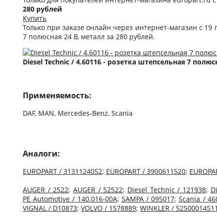
280 рублей
Купить
Только при заказе онлайн через интернет-магазин c 19 п
7 полюсная 24 В, металл за 280 рублей.
Diesel Technic / 4.60116 - розетка штепсельная 7 полюс
Применяемость:
DAF, MAN, Mercedes-Benz, Scania
Аналоги:
EUROPART / 3131124052
;
EUROPART / 3900611520
;
EUROPAR
AUGER / 2522
;
AUGER / 52522
;
Diesel Technic / 121938
;
D
PE Automotive / 140.016-00A
;
SAMPA / 095017
;
Scania / 4
VIGNAL / D10873
;
VOLVO / 1578889
;
WINKLER / 5250001451