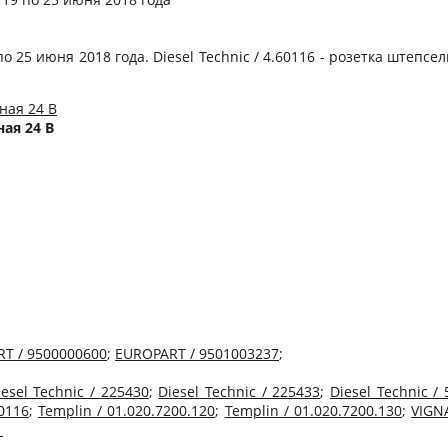
о 25 июня 2018 года. Diesel Technic / 4.60116 - розетка штепсе
ная 24 В
T / 9500000600
;
EUROPART / 9501003237
;
iesel Technic / 225430
;
Diesel Technic / 225433
;
Diesel Technic /
60116
;
Templin / 01.020.7200.120
;
Templin / 01.020.7200.130
;
VIGN
1