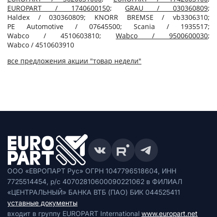
EUROPART / 1740600150
;
GRAU / 030360809
;
Haldex / 030360809; KNORR BREMSE / vb3306310;
PE Automotive / 07645500; Scania / 1935517;
Wabco / 4510603810;
Wabco / 9500600030
;
Wabco / 4510603910
все предложения акции "товар недели"
ООО «ЕВРОПАРТ Рус» ОГРН 1047796518604, ИНН
7725514454, р/с 40702810600090221062 в ФИЛИАЛ
«ЦЕНТРАЛЬНЫЙ» БАНКА ВТБ (ПАО) БИК 044525411
уставные документы
входит в группу EUROPART International
www.europart.net